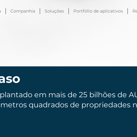
a
Companhia
Soluções
Portfólio de aplicativos
R
aso
mplantado em mais de 25 bilhões de A
 metros quadrados de propriedades na