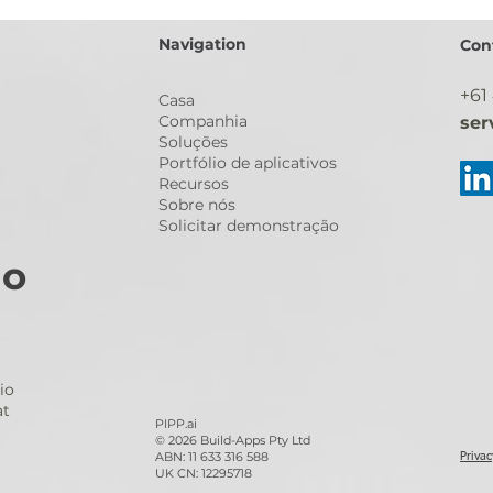
Navigation
Con
+61
Casa
Companhia
ser
Soluções
Portfólio de aplicativos
Recursos
Sobre nós
Solicitar demonstração
do
io
at
PIPP.ai
© 2026 Build-Apps Pty Ltd
ABN: 11 633 316 588
Privac
UK CN: 12295718