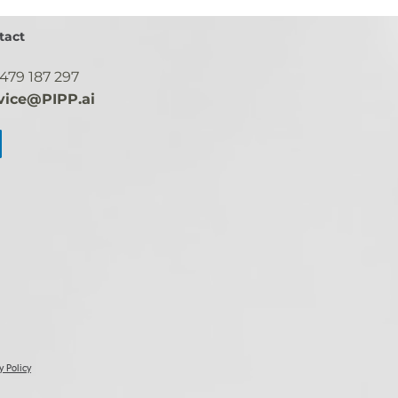
tact
 479 187 297
vice@PIPP.ai
y Policy