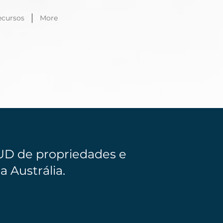
ecursos
More
UD de propriedades e
 Austrália.